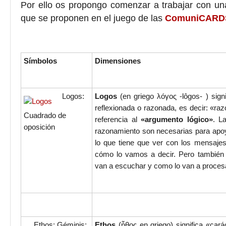
Por ello os propongo comenzar a trabajar con u
que se proponen en el juego de las
ComuniCARD
Símbolos
Dimensiones
Logos:
Logos
(en griego λóγος -lôgos- ) signi
reflexionada o razonada, es decir: «ra
Cuadrado de
referencia al
«argumento lógico»
. L
oposición
razonamiento son necesarias para apoy
lo que tiene que ver con los mensaje
cómo lo vamos a decir. Pero también a
van a escuchar y como lo van a proces
Ethos: Géminis:
Ethos
(ἦθος en griego) significa «car