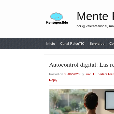
Mente 
por @ValeraMariscal, man
Inicio
Canal PsicoTIC
Servicios
Co
Autocontrol digital: Las r
Posted on
05/06/2026
By
Juan J. F. Valera Mar
Reply