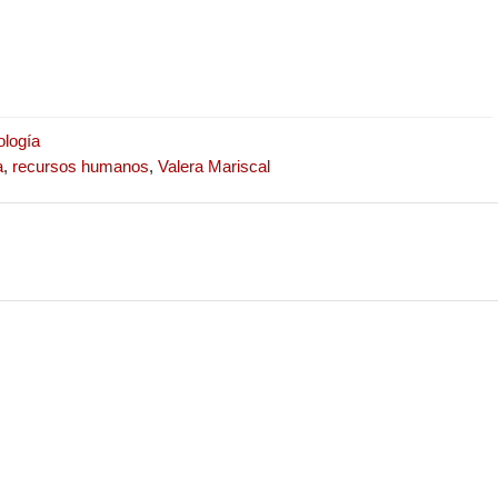
ología
a
,
recursos humanos
,
Valera Mariscal